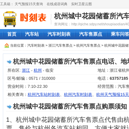
工具箱：
天气预报15天查询
在线成语词典
实时卫星云图
杭州城中花园储蓄所汽
查询网址：http://qiche.sdpy.net/shoupiaodian/4
首页
汽车站
汽车时刻表
汽车售票点
乘车问
当前位置：
汽车时刻表
>
浙江汽车售票点
>
杭州汽车售票点
> 杭州城中花园
杭州城中花园储蓄所汽车售票点电话、地
所在区:
浙江
-
杭州
- 临安
地址：浙江省杭州
区号/邮编：0571 / 310000
电话：
63757185
营业时间：7:10-22.30
经营范围：汽车
相关查询：
杭州汽车站时刻表
、
杭州汽车时刻表
、
杭州天气预报15天
杭州城中花园储蓄所汽车售票点购票须知
1、杭州城中花园储蓄所汽车售票点代售由
票，售价与杭州各汽车站相同，方便大家就