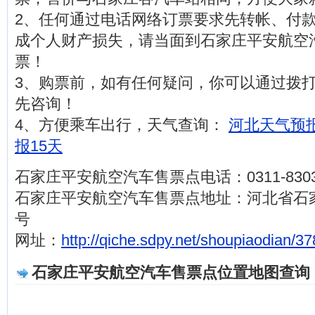
2、任何通过电话网络订票要求先转帐、付
成个人财产损失，请当面到石家庄平安航空
票！
3、购票前，如有任何疑问，你可以通过拨打电话0
先咨询！
4、方便乘车出行，天气查询：
河北天气预报
报15天
石家庄平安航空汽车售票点电话：0311-8303
石家庄平安航空汽车售票点地址：河北省石家
号
网址：
http://qiche.sdpy.net/shoupiaodian/37
石家庄平安航空汽车售票点位置地图查询