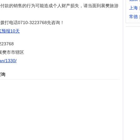
、付款的销售的行为可能造成个人财产损失，请当面到襄樊旅游
上海
常德
电话0710-3223768先咨询！
预报10天
3768
襄樊市市辖区
ian/1330/
查询