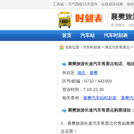
工具箱：
天气预报15天查询
在线成语词典
实时
襄樊旅
查询网址：http://
首页
汽车站
汽车时刻表
当前位置：
汽车时刻表
>
湖北汽车售票点
>
襄樊旅游长途汽车售票点电话、地
所在区:
湖北
-
襄樊
区号/邮编：0710 / 441000
营业时间：7:10-22.30
相关查询：
襄樊汽车站时刻表
、
襄樊汽
襄樊旅游长途汽车售票点购票须知
1、襄樊旅游长途汽车售票点代售由襄
近买票！