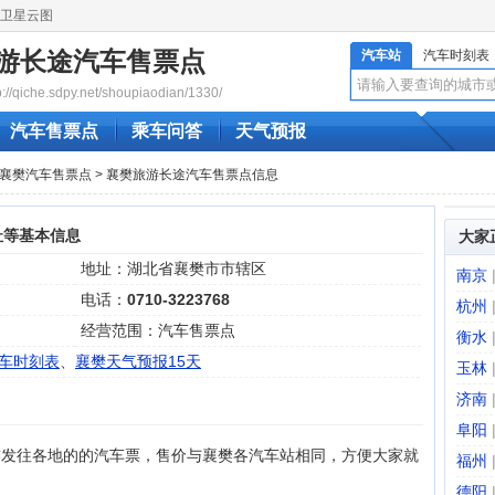
卫星云图
游长途汽车售票点
汽车站
汽车时刻表
qiche.sdpy.net/shoupiaodian/1330/
汽车售票点
乘车问答
天气预报
襄樊汽车售票点
> 襄樊旅游长途汽车售票点信息
址等基本信息
大家
地址：湖北省襄樊市市辖区
南京
电话：
0710-3223768
杭州
经营范围：汽车售票点
衡水
车时刻表
、
襄樊天气预报15天
玉林
济南
：
阜阳
樊发往各地的的汽车票，售价与襄樊各汽车站相同，方便大家就
福州
德阳