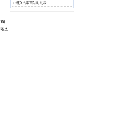
绍兴汽车西站时刻表
查询
l地图