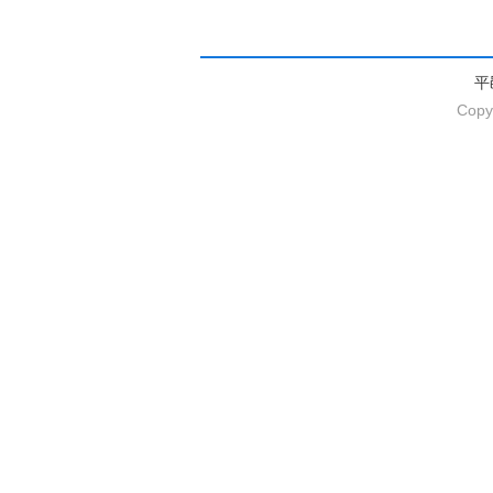
平
Copyr