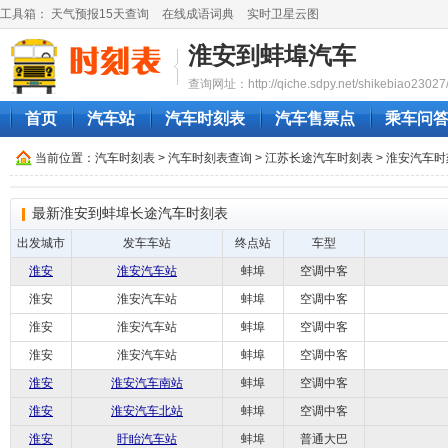
工具箱：
天气预报15天查询
在线成语词典
实时卫星云图
淮安到蚌埠汽车
查询网址：http://qiche.sdpy.net/shikebiao23027
首页
汽车站
汽车时刻表
汽车售票点
乘车问
当前位置：
汽车时刻表
>
汽车时刻表查询
>
江苏长途汽车时刻表
>
淮安汽车时
最新淮安到蚌埠长途汽车时刻表
出发城市
发车车站
终点站
车型
淮安
淮安汽车站
蚌埠
空调中客
淮安
淮安汽车站
蚌埠
空调中客
淮安
淮安汽车站
蚌埠
空调中客
淮安
淮安汽车站
蚌埠
空调中客
淮安
淮安汽车南站
蚌埠
空调中客
淮安
淮安汽车北站
蚌埠
空调中客
淮安
盱眙汽车站
蚌埠
普通大巴