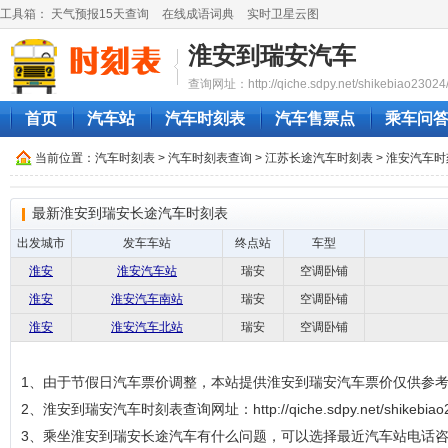
工具箱：
天气预报15天查询
在线成语词典
实时卫星云图
淮安到瑞安汽车
查询网址：http://qiche.sdpy.net/shikebiao23024
首页
汽车站
汽车时刻表
汽车售票点
乘车问
当前位置：
汽车时刻表
>
汽车时刻表查询
>
江苏长途汽车时刻表
>
淮安汽车时
最新淮安到瑞安长途汽车时刻表
出发城市
发车车站
终点站
车型
淮安
淮安汽车站
瑞安
空调卧铺
淮安
淮安汽车南站
瑞安
空调卧铺
淮安
淮安汽车北站
瑞安
空调卧铺
1、由于节假日汽车票价调整，本站提供淮安到瑞安汽车票价仅供参
2、淮安到瑞安汽车时刻表查询网址：http://qiche.sdpy.net/shikebiao2
3、乘坐淮安到瑞安长途汽车有什么问题，可以选择最近汽车站电话