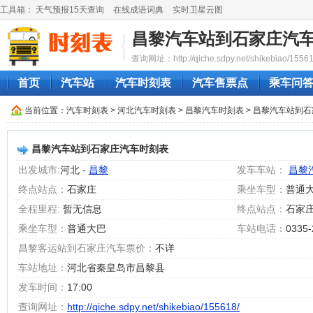
工具箱：
天气预报15天查询
在线成语词典
实时卫星云图
昌黎汽车站到石家庄汽
查询网址：http://qiche.sdpy.net/shikebiao/15561
首页
汽车站
汽车时刻表
汽车售票点
乘车问
当前位置：
汽车时刻表
>
河北汽车时刻表
>
昌黎汽车时刻表
> 昌黎汽车站到
昌黎汽车站到石家庄汽车时刻表
出发城市:
河北 -
昌黎
发车车站：
昌黎
终点站点：
石家庄
乘坐车型：
普通
全程里程:
暂无信息
终点站点：
石家
乘坐车型：
普通大巴
车站电话：
0335-
昌黎客运站到石家庄汽车票价：
不详
车站地址：
河北省秦皇岛市昌黎县
发车时间：
17:00
查询网址：
http://qiche.sdpy.net/shikebiao/155618/