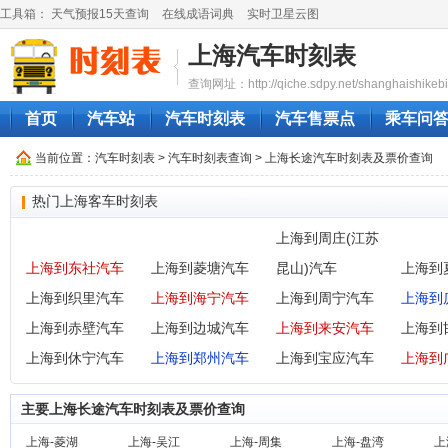
工具箱：
天气预报15天查询
在线成语词典
实时卫星云图
上海汽车时刻表
查询网址：http://qiche.sdpy.net/shanghaishikebi
首页
汽车站
汽车时刻表
汽车售票点
乘车问
当前位置：
汽车时刻表
>
汽车时刻表查询
> 上海长途汽车时刻表及票价查询
热门上海客车时刻表
上海到周庄(江苏
上海到东社汽车
上海到菱塘汽车
昆山)汽车
上海到
上海到织里汽车
上海到海宁汽车
上海到周宁汽车
上海到
上海到赤壁汽车
上海到边城汽车
上海到来安汽车
上海到
上海到休宁汽车
上海到郑州汽车
上海到宝应汽车
上海到
主要上海长途汽车时刻表及票价查询
上海-菱湖
上海-吴江
上海-周集
上海-盘湾
上