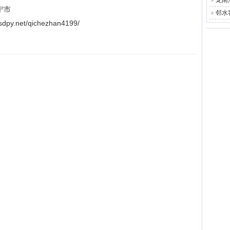
龙南
宁市
邻水
.net/qichezhan4199/