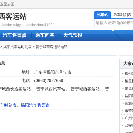
卫星云图
西客运站
汽车站
汽车时刻表
qiche.sdpy.net/qichezhan4199/
汽车售票点
乘车问答
天气预报
>
揭阳汽车站时刻表
> 普宁城西客运站电话
信息
大家
地址：广东省揭阳市普宁市
梅州
电话：(0663)2927659
栖霞
宁城西长途客运站、 普宁城西汽车站、 普宁城西客运站、 普
东莞
益阳
富源
车时刻表
、
揭阳汽车售票点
东营
广州
武安