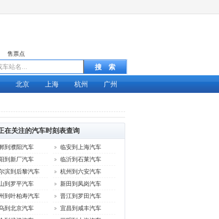
售票点
北京
上海
杭州
广州
正在关注的汽车时刻表查询
郸到濮阳汽车
临安到上海汽车
阳到新厂汽车
临沂到石莱汽车
尔滨到后黎汽车
杭州到六安汽车
山到罗平汽车
新田到凤岗汽车
州到叶柏寿汽车
晋江到罗田汽车
乌到北京汽车
宜昌到咸丰汽车