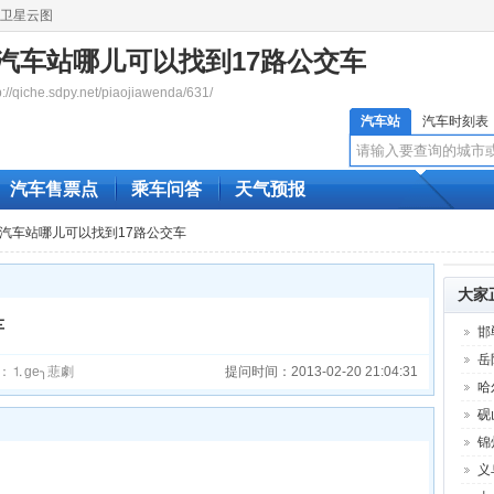
卫星云图
汽车站哪儿可以找到17路公交车
qiche.sdpy.net/piaojiawenda/631/
汽车站
汽车时刻表
汽车售票点
乘车问答
天气预报
芜湖汽车站哪儿可以找到17路公交车
大家
车
邯
岳
：⒈ge╮蕜劇
提问时间：2013-02-20 21:04:31
哈
砚
锦
义