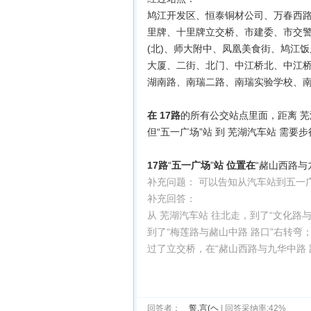
鸠江开发区、恒泰铜材公司、万春西
里牌、十里牌立交桥、市建委、市交
(北)、师大附中、凤凰美食街、鸠江
大厦、二街、北门、中江桥北、中江
湖南路、南瑞二路、南瑞实验学校、
在 17路
的所有公交站点里面，距离 芜
但“五一广场”站 到 芜湖汽车站 需要步
17路
“
五一广场
”
站 位置在
“赭山西路与
补充问题： 可以告知从汽车站到五一
补充回答：
从 芜湖汽车站 往北走，到了“文化路与
到了“梅莲路与赭山中路 路口”右转弯
过了立交桥，在“赭山西路与九华中路 
回答者：
ゞ誓.言(ヘ
| 回答采纳率:42%