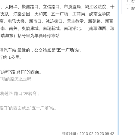
太
路、大阳垾、聚鑫路口、立信路口、市质监局、鸠江区法院、十
西
警支队、汀棠公园、天和苑、五一广场、工商局、皖南医学院
饭店、电讯大楼、新市口、冰冻街口、天主教堂、新芜路、新百
桥南、南关、奥韵康城、南瑞新城、南瑞湖北、（南瑞湖西、瑞
南瑞湖东）括号里为单循环停靠站
湖汽车站 最近的，公交站点是“
五一广场
”站。
行约 1公里。
九华中路 路口”的西面。
广场的路怎么走吗
梅莲路 路口”左转弯；
；
路口”的西面就是“五一广场”站。
回答时间：2013-02-20 23:09:42