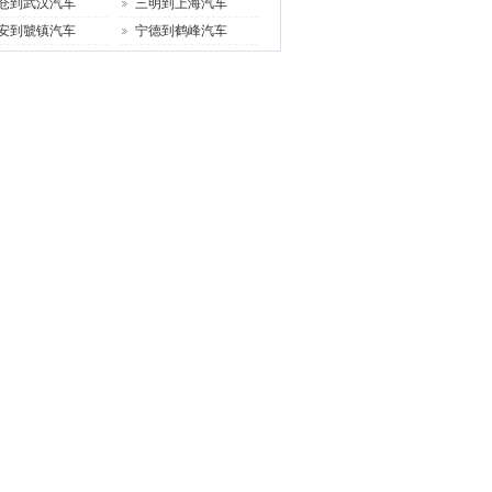
仓到武汉汽车
三明到上海汽车
安到虢镇汽车
宁德到鹤峰汽车