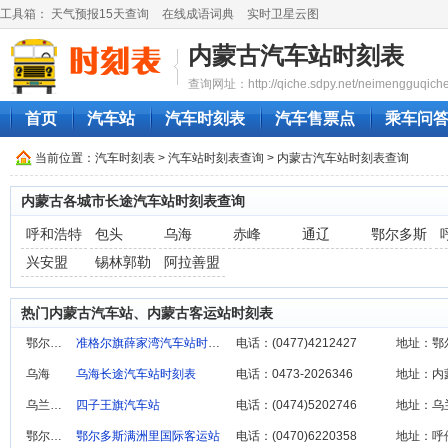
工具箱：
天气预报15天查询
在线成语词典
实时卫星云图
内蒙古汽车站时刻表
查询网址：http://qiche.sdpy.net/neimengguqich
首页
汽车站
汽车时刻表
汽车售票点
乘车问
当前位置：
汽车时刻表
>
汽车站时刻表查询
> 内蒙古汽车站时刻表查询
内蒙古各城市长途汽车站时刻表查询
呼和浩特
包头
乌海
赤峰
通辽
鄂尔多斯
兴安盟
锡林郭勒
阿拉善盟
热门内蒙古汽车站、内蒙古客运站时刻表
鄂尔多斯
准格尔旗薛家湾汽车站时刻表
电话：(0477)4212427
地址：鄂
乌海
乌海长途汽车站‎时刻表
电话：0473-2026346
地址：内
乌兰察布
四子王旗汽车站
电话：(0474)5202746
地址：乌
鄂尔多斯
鄂尔多斯满洲里国际客运站
电话：(0470)6220358
地址：呼