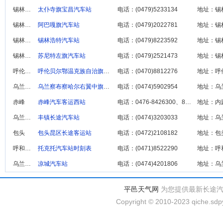
锡林郭勒
太仆寺旗宝昌汽车站
电话：(0479)5233134
地址：锡
锡林郭勒
阿巴嘎旗汽车站
电话：(0479)2022781
地址：锡
锡林郭勒
锡林浩特汽车站
电话：(0479)8223592
地址：锡
锡林郭勒
苏尼特左旗汽车站
电话：(0479)2521473
地址：锡
呼伦贝尔
呼伦贝尔鄂温克族自治旗客运站
电话：(0470)8812276
地址：呼
乌兰察布
乌兰察布察哈尔右翼中旗汽车站
电话：(0474)5902954
地址：乌
赤峰
赤峰汽车客运西站
电话：0476-8426300、8468381
地址：内
乌兰察布
丰镇长途汽车站
电话：(0474)3203033
地址：乌
包头
包头昆区长途客运站
电话：(0472)2108182
地址：包
呼和浩特
托克托汽车站时刻表
电话：(0471)8522290
地址：呼
乌兰察布
凉城汽车站
电话：(0474)4201806
地址：乌
平邑天气网
为您提供最新长途
Copyright © 2010-2023 qiche.sdpy