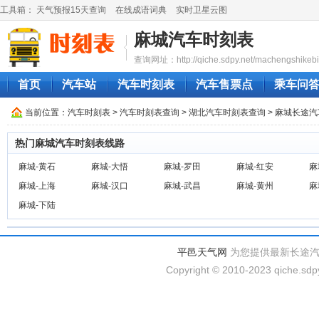
工具箱：
天气预报15天查询
在线成语词典
实时卫星云图
麻城汽车时刻表
查询网址：http://qiche.sdpy.net/machengshikebi
首页
汽车站
汽车时刻表
汽车售票点
乘车问
当前位置：
汽车时刻表
>
汽车时刻表查询
>
湖北汽车时刻表查询
> 麻城长途
热门麻城汽车时刻表线路
麻城-黄石
麻城-大悟
麻城-罗田
麻城-红安
麻
麻城-上海
麻城-汉口
麻城-武昌
麻城-黄州
麻
麻城-下陆
平邑天气网
为您提供最新长途
Copyright © 2010-2023 qiche.sdpy