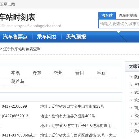
卫星云图
车站时刻表
汽车站
汽车时刻表
qiche.sdpy.net/liaoningqichezhan/
汽车售票点
乘车问答
天气预报
> 辽宁汽车站时刻表查询
大家
本溪
丹东
锦州
营口
阜新
陇
葫芦岛
三
武
杭
0417-2166699
地址：辽宁省营口市金牛山大街‎东23号
商
福
(0427)6852913
地址：盘锦市大洼县兴盛路402号
泰
：
地址：辽宁省大连市甘井子区大连湾街道辽渔客运站
承
电话：0411-83763369或0411-83605274
地址：辽宁省大连市西岗区建设街‎ 36号（大连火车站北侧）