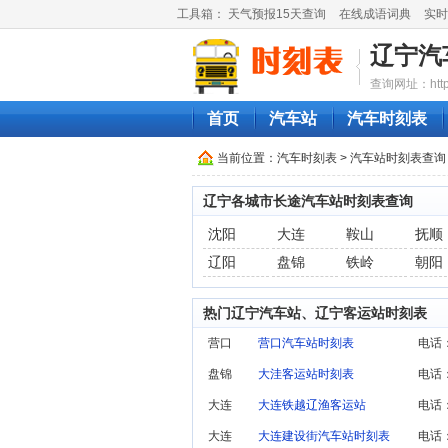
工具箱：
天气预报15天查询
在线成语词典
实时
辽宁汽
查询网址：http://
首页
汽车站
汽车时刻表
当前位置：
汽车时刻表
>
汽车站时刻表查询
辽宁各城市长途汽车站时刻表查询
沈阳
大连
鞍山
抚顺
辽阳
盘锦
铁岭
朝阳
热门辽宁汽车站、辽宁客运站时刻表
营口
营口汽车站时刻表
电话：
盘锦
大洼客运站时刻表
电话：
大连
大连铁越辽渔客运站
电话
大连
大连建设街汽车站时刻表