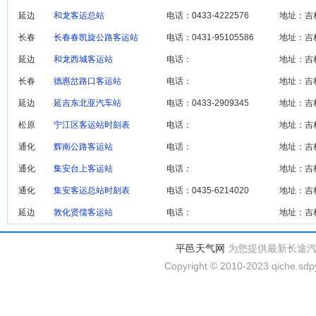
延边
和龙客运总站
电话：0433-4222576
地址：吉
长春
长春春凯旋公路客运站
电话：0431-95105586
地址：吉
延边
和龙西城客运站
电话：
地址：吉
长春
德惠岔路口客运站
电话：
地址：吉
延边
延吉东北亚汽车站
电话：0433-2909345‎
地址：吉
松原
宁江区客运站时刻表
电话：
地址：吉
通化
辉南公路客运站
电话：
地址：吉
通化
集安台上客运站
电话：
地址：吉
通化
集安客运总站‎时刻表
电话：0435-6214020‎
地址：吉
延边
敦化贤儒客运站
电话：
地址：吉
平邑天气网
为您提供最新长途
Copyright © 2010-2023 qiche.sdpy