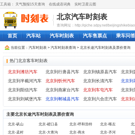
工具箱：
天气预报15天查询
在线成语词典
实时卫星云图
北京汽车时刻表
查询网址：http://qiche.sdpy.net/beijingshikebiao
首页
汽车站
汽车时刻表
汽车售票点
乘车问
当前位置：
汽车时刻表
>
汽车时刻表查询
> 北京长途汽车时刻表及票价查询
热门北京客车时刻表
北京到潍坊汽车
北京到行唐县汽车
北京到镇原县汽车
北京到
北京到半截河汽车
北京到忻州汽车
北京到长清汽车
北京到
北京到阳信汽车
北京到燕家台汽车
北京到车屯汽车
北京到
北京到刘斌堡汽车
北京到郸城县汽车
北京到六合庄汽车
北京到
主要北京长途汽车时刻表及票价查询
北京-矾山
北京-磴口县
北京-呼和浩特
北京-喀左
北
北京-孟村
北京-大青沟
北京-商水
北京-齐河
北