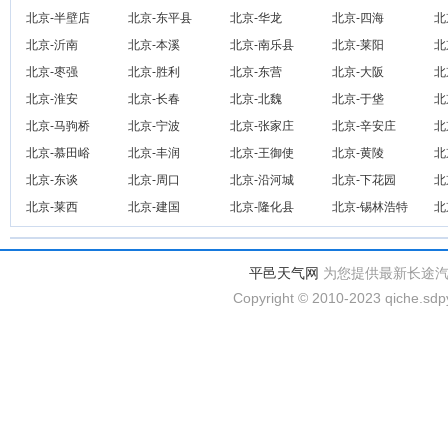
北京-半壁店
北京-东平县
北京-华龙
北京-四海
北
北京-沂南
北京-本溪
北京-南乐县
北京-莱阳
北
北京-枣强
北京-胜利
北京-东营
北京-大阪
北
北京-淮安
北京-长春
北京-北魏
北京-于垡
北
北京-马驹桥
北京-宁波
北京-张家庄
北京-辛安庄
北
北京-慕田峪
北京-丰润
北京-王御使
北京-黄陵
北
北京-东谈
北京-周口
北京-沿河城
北京-下花园
北
北京-莱西
北京-建国
北京-隆化县
北京-锡林浩特
北
平邑天气网
为您提供最新长途
Copyright © 2010-2023 qiche.sdpy