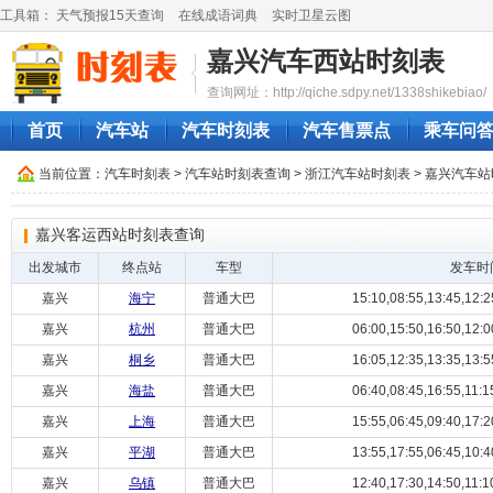
工具箱：
天气预报15天查询
在线成语词典
实时卫星云图
嘉兴汽车西站时刻表
查询网址：http://qiche.sdpy.net/1338shikebiao/
首页
汽车站
汽车时刻表
汽车售票点
乘车问
当前位置：
汽车时刻表
>
汽车站时刻表查询
>
浙江汽车站时刻表
>
嘉兴汽车站
嘉兴客运西站时刻表查询
出发城市
终点站
车型
发车时
嘉兴
海宁
普通大巴
15:10,08:55,13:45,12:25
嘉兴
杭州
普通大巴
06:00,15:50,16:50,12:00
嘉兴
桐乡
普通大巴
16:05,12:35,13:35,13:55
嘉兴
海盐
普通大巴
06:40,08:45,16:55,11:15
嘉兴
上海
普通大巴
15:55,06:45,09:40,17:20
嘉兴
平湖
普通大巴
13:55,17:55,06:45,10:40
嘉兴
乌镇
普通大巴
12:40,17:30,14:50,11:10