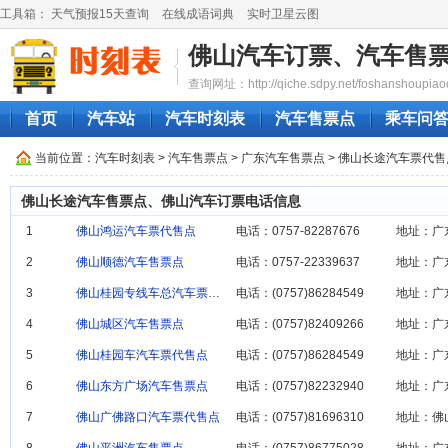
工具箱：
天气预报15天查询
在线成语词典
实时卫星云图
佛山汽车订票、汽车售
查询网址：http://qiche.sdpy.net/foshanshoupiao
首页
汽车站
汽车时刻表
汽车售票点
乘车问
当前位置：
汽车时刻表
>
汽车售票点
>
广东汽车售票点
> 佛山长途汽车票代
佛山长途汽车售票点、佛山汽车订票电话信息
1
佛山鸿运汽车票代售点
电话：0757-82287676
地址：广
2
佛山顺德汽车售票点
电话：0757-22339637
3
佛山桂园专线车总汽车票代售点
电话：(0757)86284549
地址：广
4
佛山城区汽车售票点
电话：(0757)82409266
地址：广
5
佛山桂园车汽车票代售点
电话：(0757)86284549
地址：广
6
佛山东方广场汽车售票点
电话：(0757)82232940
地址：广
7
佛山广佛路口汽车票代售点
电话：(0757)81696310